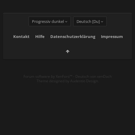
Progressiv dunkel
Deutsch [Du]
Kontakt
Hilfe
Datenschutzerklärung
Impressum
Forum software by XenForo™
-
Deutsch von xenDach
Theme designed by
Audentio Design
.