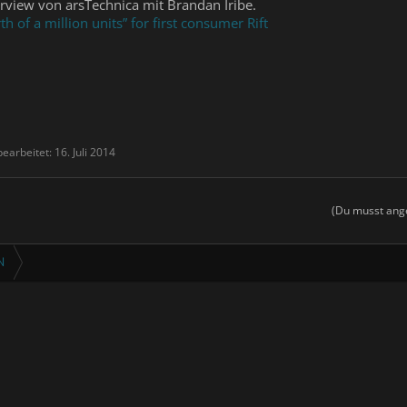
erview von arsTechnica mit Brandan Iribe.
th of a million units” for first consumer Rift
bearbeitet:
16. Juli 2014
(Du musst ange
N