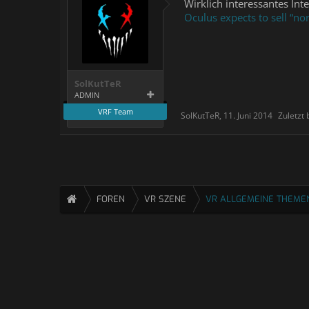
Wirklich interessantes Int
Oculus expects to sell “nor
SolKutTeR
ADMIN
VRF Team
SolKutTeR
,
11. Juni 2014
Zuletzt 
FOREN
VR SZENE
VR ALLGEMEINE THEME