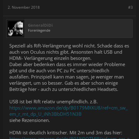
2. November 2018
#3
GeneralDiDi
Forenlegende
Speziell als Rift-Verlängerung wohl nicht. Schade dass es
auch von Oculus nichts gibt. Ansonsten halt USB und
HDMi- Verlängerung einzeln besorgen.
Dabei aber bedenken dass es immer wieder Probleme
gibt und die auch von PC zu PC unterschiedlich
ausfallen. Prinzipiell kann man sagen, je weniger man
verlängert, um so besser. Gab es aber schon einige
Beiträge hier - auch zu unterschiedlichen Headsets.
USB ist bei Rift relativ unempfindlich. z.B.
https://www.amazon.de/dp/B0179MXKU8/ref=cm_sw_
em_r_mt_dp_U_iNh3BbDH51N3B
siehe Rezensionen.
HDMi ist deutlich kritischer. Mit 2m und 3m das hier:
https://www.amazon.de/dp/B01N0QTMJR/ref=cm_sw_e