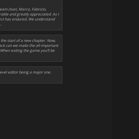
Team (Ivan, Marco, Fabrizio,
ble and greatly appreciated. As I
oject has endured. We understand
…
 the start of a new chapter. Now,
ack can we make the all-important
. When exiting the game you’ll be
level editor being a major one.