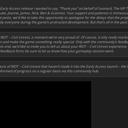
s Early Access release I wanted to say, “Thank you” on behalf of Leonard, The IVP 
e, Joanne, James, Nick, Ben & Grainne). Your support and patience is immeasura
 posts, we’d like to take this opportunity to apologize for the delays that the pr
lt by everyone during the game’s protracted development. But that’s all in the past
IOT – Civil Unrest, a moment we’re very proud of. Of course, it only really marks
on and make the game something really special. Only with the community’s feedb
s end, we’d like to invite you to tell us about your RIOT – Civil Unrest experience
feedback form; be sure to let us know how your gameplay session went.
cts of RIOT – Civil Unrest that haven’t made it into the Early Access launch – the 
nformed of progress on a regular basis via this community hub.