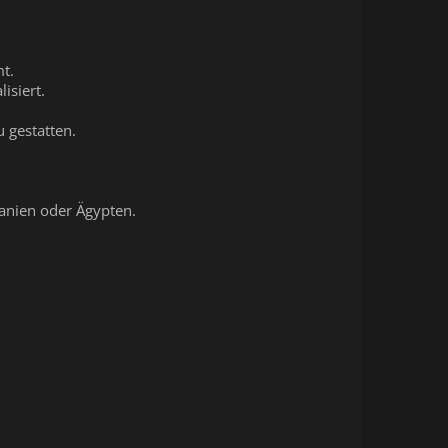
mt.
isiert.
 gestatten.
panien oder Ägypten.