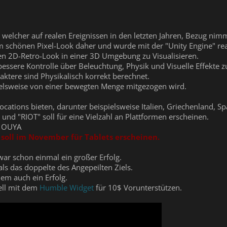
, welcher auf realen Ereignissen in den letzten Jahren, Bezug nim
schönen Pixel-Look daher und wurde mit der "Unity Engine" real
en 2D-Retro-Look in einer 3D Umgebung zu Visualisieren.
essere Kontrolle über Beleuchtung, Physik und Visuelle Effekte zu
ktere sind Physikalisch korrekt berechnet.
ielsweise von einer bewegten Menge mitgezogen wird.
ocations bieten, darunter beispielsweise Italien, Griechenland, S
t und "RIOT" soll für eine Vielzahl an Plattformen erscheinen.
d OUYA
, soll im November für Tablets erscheinen.
ar schon einmal ein großer Erfolg.
ls das doppelte des Angepeilten Ziels.
em auch ein Erfolg.
ell mit dem
Humble Widget
für 10$ Vorunterstützen.