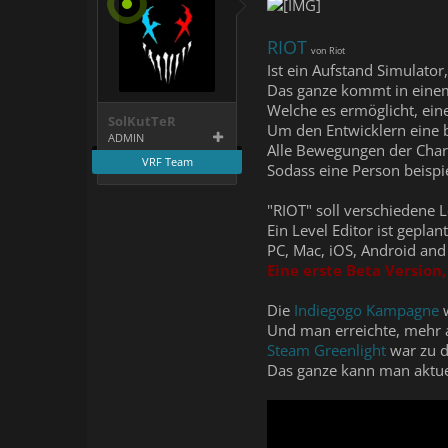
RIOT
von Riot
Ist ein Aufstand Simulator
Das ganze kommt in einem 
Welche es ermöglicht, ein
SolKutTeR
Um den Entwicklern eine b
ADMIN
Alle Bewegungen der Chara
VRF Team
Sodass eine Person beisp
"RIOT" soll verschiedene L
Ein Level Editor ist geplan
PC, Mac, iOS, Android an
Eine erste Beta Version
Die
Indiegogo Kampagne
w
Und man erreichte, mehr a
Steam Greenlight
war zu d
Das ganze kann man aktu