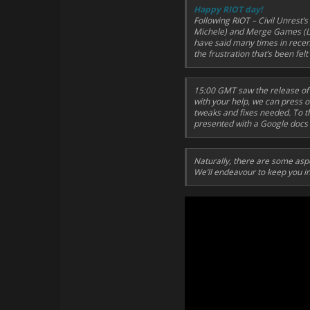
Happy RIOT day!
Following RIOT – Civil Unrest’
Michele) and Merge Games (Luk
have said many times in recent
the frustration that’s been fe
15:00 GMT saw the release of R
with your help, we can press 
tweaks and fixes needed. To thi
presented with a Google docs 
Naturally, there are some aspe
We’ll endeavour to keep you i