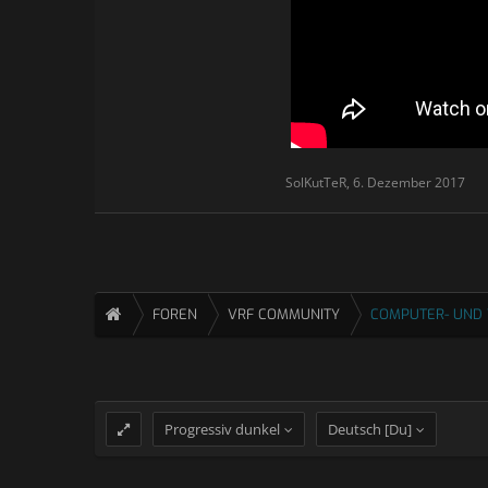
SolKutTeR
,
6. Dezember 2017
FOREN
VRF COMMUNITY
COMPUTER- UND 
Progressiv dunkel
Deutsch [Du]