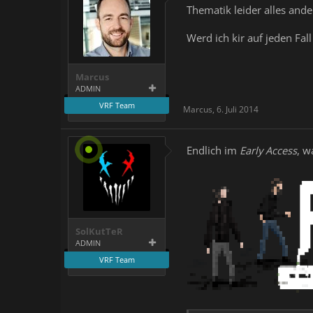
Thematik leider alles andere
Werd ich kir auf jeden Fa
Marcus
ADMIN
VRF Team
Marcus
,
6. Juli 2014
Endlich im
Early Access
, w
SolKutTeR
ADMIN
VRF Team