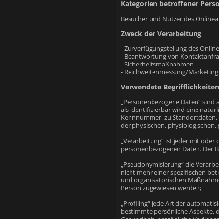
Kategorien betroffener Pers
Besucher und Nutzer des Onlinea
Zweck der Verarbeitung
- Zurverfügungstellung des Onlin
- Beantwortung von Kontaktanfr
- Sicherheitsmaßnahmen.
- Reichweitenmessung/Marketing
Verwendete Begrifflichkeiten
„Personenbezogene Daten“ sind all
als identifizierbar wird eine nat
Kennnummer, zu Standortdaten, z
der physischen, physiologischen, g
„Verarbeitung“ ist jeder mit ode
personenbezogenen Daten. Der Beg
„Pseudonymisierung“ die Verarbe
nicht mehr einer spezifischen b
und organisatorischen Maßnahmen 
Person zugewiesen werden;
„Profiling“ jede Art der automat
bestimmte persönliche Aspekte, di