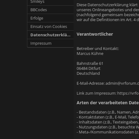
Smileys
Diese Datenschutzerklärung klärt
BBCodes
unseres Onlineangebotes und der 
(nachfolgend gemeinsam bezeichnet
Erfolge
wir auf die Definitionen im Art.
Einsatz von Cookies
Verantwortlicher
Datenschutzerklärung
Impressum
Betreiber und Kontakt:
Marcus Kühne
Bahnstraße 61
06484 Ditfurt
Deutschland
E-Mail-Adresse: admin@vrforum.
Link zum Impressum: https://vrf
Arten der verarbeiteten Date
- Bestandsdaten (z.B., Namen, Adr
- Kontaktdaten (z.B., E-Mail, Tel
- Inhaltsdaten (z.B., Texteingaben,
- Nutzungsdaten (z.B., besuchte We
- Meta-/Kommunikationsdaten (z.B