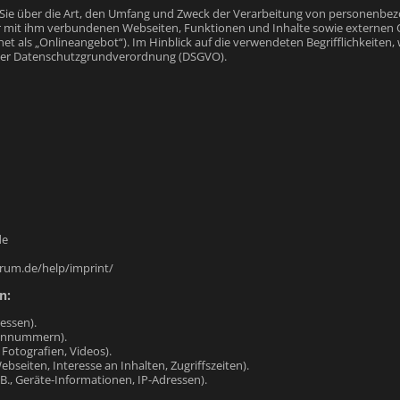
 Sie über die Art, den Umfang und Zweck der Verarbeitung von personenbez
mit ihm verbundenen Webseiten, Funktionen und Inhalte sowie externen Onl
 als „Onlineangebot“). Im Hinblick auf die verwendeten Begrifflichkeiten, 
 4 der Datenschutzgrundverordnung (DSGVO).
de
orum.de/help/imprint/
n:
essen).
efonnummern).
 Fotografien, Videos).
bseiten, Interesse an Inhalten, Zugriffszeiten).
., Geräte-Informationen, IP-Adressen).