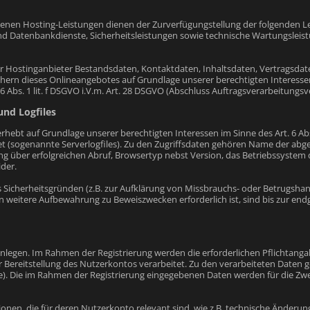
en Hosting-Leistungen dienen der Zurverfügungstellung der folgenden Lei
nd Datenbankdienste, Sicherheitsleistungen sowie technische Wartungsleist
nser Hostinganbieter Bestandsdaten, Kontaktdaten, Inhaltsdaten, Vertrags
ern dieses Onlineangebotes auf Grundlage unserer berechtigten Interessen
 Abs. 1 lit. f DSGVO i.V.m. Art. 28 DSGVO (Abschluss Auftragsverarbeitungsve
und Logfiles
rhebt auf Grundlage unserer berechtigten Interessen im Sinne des Art. 6 Abs.
det (sogenannte Serverlogfiles). Zu den Zugriffsdaten gehören Name der abg
über erfolgreichen Abruf, Browsertyp nebst Version, das Betriebssystem des
der.
 Sicherheitsgründen (z.B. zur Aufklärung von Missbrauchs- oder Betrugsha
 weitere Aufbewahrung zu Beweiszwecken erforderlich ist, sind bis zur endg
legen. Im Rahmen der Registrierung werden die erforderlichen Pflichtangab
er Bereitstellung des Nutzerkontos verarbeitet. Zu den verarbeiteten Date
se). Die im Rahmen der Registrierung eingegebenen Daten werden für die 
nen, die für deren Nutzerkonto relevant sind, wie z.B. technische Änderun