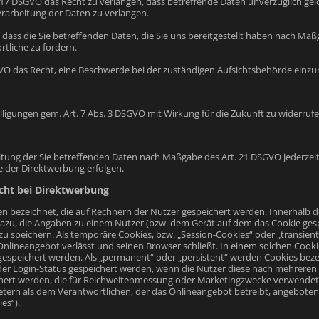
17 DSGVO das Recht zu verlangen, dass betreffende Daten unverzüglich gelö
rarbeitung der Daten zu verlangen.
 dass die Sie betreffenden Daten, die Sie uns bereitgestellt haben nach Ma
tliche zu fordern.
GVO das Recht, eine Beschwerde bei der zuständigen Aufsichtsbehörde einzu
willigungen gem. Art. 7 Abs. 3 DSGVO mit Wirkung für die Zukunft zu widerruf
itung der Sie betreffenden Daten nach Maßgabe des Art. 21 DSGVO jederze
e der Direktwerbung erfolgen.
cht bei Direktwerbung
ien bezeichnet, die auf Rechnern der Nutzer gespeichert werden. Innerhalb
dazu, die Angaben zu einem Nutzer (bzw. dem Gerät auf dem das Cookie ges
u speichern. Als temporäre Cookies, bzw. „Session-Cookies“ oder „transient
nlineangebot verlässt und seinen Browser schließt. In einem solchen Cookie
gespeichert werden. Als „permanent“ oder „persistent“ werden Cookies bez
. der Login-Status gespeichert werden, wenn die Nutzer diese nach mehrer
chert werden, die für Reichweitenmessung oder Marketingzwecke verwendet
etern als dem Verantwortlichen, der das Onlineangebot betreibt, angeboten
es“).