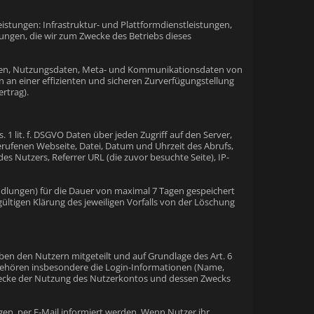
stungen: Infrastruktur- und Plattformdienstleistungen,
ungen, die wir zum Zwecke des Betriebs dieses
daten, Nutzungsdaten, Meta- und Kommunikationsdaten von
 an einer effizienten und sicheren Zurverfügungstellung
rtrag).
 1 lit. f. DSGVO Daten über jeden Zugriff auf den Server,
erufenen Webseite, Datei, Datum und Uhrzeit des Abrufs,
 Nutzers, Referrer URL (die zuvor besuchte Seite), IP-
ndlungen) für die Dauer von maximal 7 Tagen gespeichert
ültigen Klärung des jeweiligen Vorfalls von der Löschung
en den Nutzern mitgeteilt und auf Grundlage des Art. 6
n gehören insbesondere die Login-Informationen (Name,
Zwecke der Nutzung des Nutzerkontos und dessen Zwecks
gen, per E-Mail informiert werden. Wenn Nutzer ihr