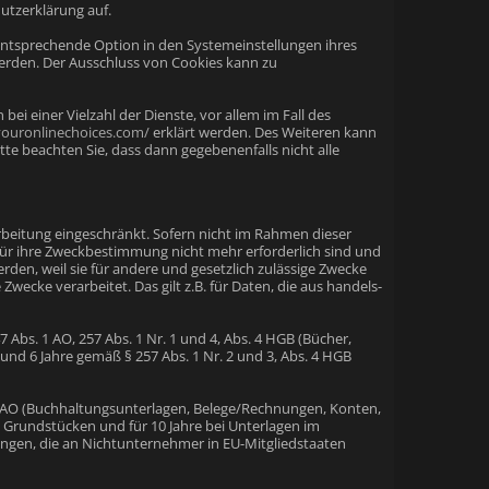
tzerklärung auf.
 entsprechende Option in den Systemeinstellungen ihres
erden. Der Ausschluss von Cookies kann zu
i einer Vielzahl der Dienste, vor allem im Fall des
youronlinechoices.com/
erklärt werden. Des Weiteren kann
te beachten Sie, dass dann gegebenenfalls nicht alle
rbeitung eingeschränkt. Sofern nicht im Rahmen dieser
für ihre Zweckbestimmung nicht mehr erforderlich sind und
den, weil sie für andere und gesetzlich zulässige Zwecke
wecke verarbeitet. Das gilt z.B. für Daten, die aus handels-
Abs. 1 AO, 257 Abs. 1 Nr. 1 und 4, Abs. 4 HGB (Bücher,
und 6 Jahre gemäß § 257 Abs. 1 Nr. 2 und 3, Abs. 4 HGB
1 BAO (Buchhaltungsunterlagen, Belege/Rechnungen, Konten,
 Grundstücken und für 10 Jahre bei Unterlagen im
gen, die an Nichtunternehmer in EU-Mitgliedstaaten