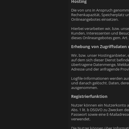
Hosting
Die von uns in Anspruch genommen
Rechenkapazität, Speicherplatz u
Onlineangebotes einsetzen.
Hierbei verarbeiten wir, bzw. u
Kunden, Interessenten und Besuch
dieses Onlineangebotes gem. Art. 6
Erhebung von Zugriffsdaten 
Wir, bzw. unser Hostinganbieter, e
auf dem sich dieser Dienst befin
übertragene Datenmenge, Meldung 
Adresse und der anfragende Provi
Logfile-Informationen werden aus
und danach gelöscht. Daten, deren
ausgenommen.
Registrierfunktion
Nutzer können ein Nutzerkonto an
Abs. 1 lit. b DSGVO zu Zwecken d
Passwort sowie eine E-Mailadres
verwendet.
Die Nutzer können über Informatio