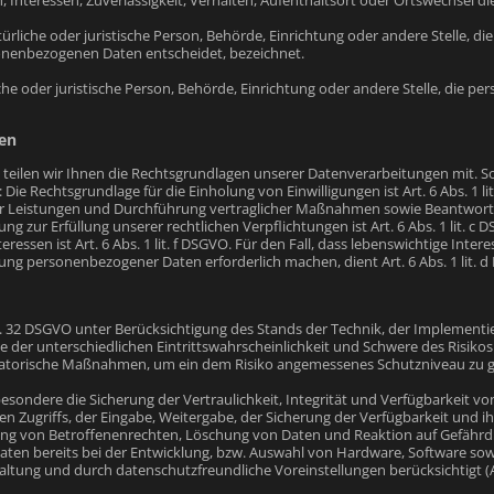
, Interessen, Zuverlässigkeit, Verhalten, Aufenthaltsort oder Ortswechsel d
atürliche oder juristische Person, Behörde, Einrichtung oder andere Stelle, 
onenbezogenen Daten entscheidet, bezeichnet.
iche oder juristische Person, Behörde, Einrichtung oder andere Stelle, die
en
eilen wir Ihnen die Rechtsgrundlagen unserer Datenverarbeitungen mit. So
: Die Rechtsgrundlage für die Einholung von Einwilligungen ist Art. 6 Abs. 1 l
er Leistungen und Durchführung vertraglicher Maßnahmen sowie Beantwortung 
ng zur Erfüllung unserer rechtlichen Verpflichtungen ist Art. 6 Abs. 1 lit. c
essen ist Art. 6 Abs. 1 lit. f DSGVO. Für den Fall, dass lebenswichtige Int
ung personenbezogener Daten erforderlich machen, dient Art. 6 Abs. 1 lit. 
t. 32 DSGVO unter Berücksichtigung des Stands der Technik, der Implement
 der unterschiedlichen Eintrittswahrscheinlichkeit und Schwere des Risikos 
satorische Maßnahmen, um ein dem Risiko angemessenes Schutzniveau zu g
ndere die Sicherung der Vertraulichkeit, Integrität und Verfügbarkeit vo
den Zugriffs, der Eingabe, Weitergabe, der Sicherung der Verfügbarkeit und 
ng von Betroffenenrechten, Löschung von Daten und Reaktion auf Gefährdu
en bereits bei der Entwicklung, bzw. Auswahl von Hardware, Software sow
ltung und durch datenschutzfreundliche Voreinstellungen berücksichtigt (