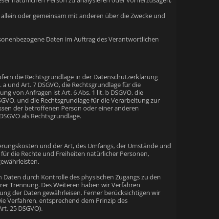
ieser natürlichen Person zu analysieren oder vorherzusagen;
die allein oder gemeinsam mit anderen über die Zwecke und
 personenbezogene Daten im Auftrag des Verantwortlichen
fern die Rechtsgrundlage in der Datenschutzerklärung
it. a und Art. 7 DSGVO, die Rechtsgrundlage für die
von Anfragen ist Art. 6 Abs. 1 lit. b DSGVO, die
 DSGVO, und die Rechtsgrundlage für die Verarbeitung zur
eressen der betroffenen Person oder einer anderen
d DSGVO als Rechtsgrundlage.
ierungskosten und der Art, des Umfangs, der Umstände und
für die Rechte und Freiheiten natürlicher Personen,
ewährleisten.
n Daten durch Kontrolle des physischen Zugangs zu den
ihrer Trennung. Des Weiteren haben wir Verfahren
ng der Daten gewährleisen. Ferner berücksichtigen wir
ie Verfahren, entsprechend dem Prinzip des
Art. 25 DSGVO).