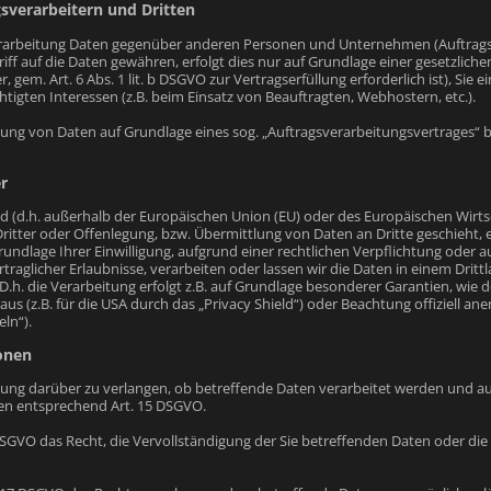
verarbeitern und Dritten
rarbeitung Daten gegenüber anderen Personen und Unternehmen (Auftragsver
iff auf die Daten gewähren, erfolgt dies nur auf Grundlage einer gesetzlich
r, gem. Art. 6 Abs. 1 lit. b DSGVO zur Vertragserfüllung erforderlich ist), Sie 
tigten Interessen (z.B. beim Einsatz von Beauftragten, Webhostern, etc.).
itung von Daten auf Grundlage eines sog. „Auftragsverarbeitungsvertrages“ b
r
and (d.h. außerhalb der Europäischen Union (EU) oder des Europäischen Wir
ter oder Offenlegung, bzw. Übermittlung von Daten an Dritte geschieht, er
Grundlage Ihrer Einwilligung, aufgrund einer rechtlichen Verpflichtung oder 
ertraglicher Erlaubnisse, verarbeiten oder lassen wir die Daten in einem Dr
 D.h. die Verarbeitung erfolgt z.B. auf Grundlage besonderer Garantien, wie d
 (z.B. für die USA durch das „Privacy Shield“) oder Beachtung offiziell aner
ln“).
onen
igung darüber zu verlangen, ob betreffende Daten verarbeitet werden und au
en entsprechend Art. 15 DSGVO.
SGVO das Recht, die Vervollständigung der Sie betreffenden Daten oder die 