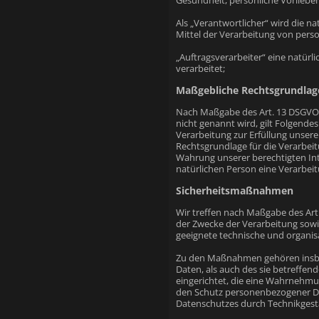
Gesundheit, persönliche Vorlieben
Als „Verantwortlicher“ wird die n
Mittel der Verarbeitung von pers
„Auftragsverarbeiter“ eine natürl
verarbeitet;
Maßgebliche Rechtsgrundlag
Nach Maßgabe des Art. 13 DSGVO t
nicht genannt wird, gilt Folgendes
Verarbeitung zur Erfüllung unser
Rechtsgrundlage für die Verarbeitu
Wahrung unserer berechtigten Inter
natürlichen Person eine Verarbeit
Sicherheitsmaßnahmen
Wir treffen nach Maßgabe des Ar
der Zwecke der Verarbeitung sowie
geeignete technische und organi
Zu den Maßnahmen gehören insbeso
Daten, als auch des sie betreffen
eingerichtet, die eine Wahrnehmu
den Schutz personenbezogener Dat
Datenschutzes durch Technikgesta