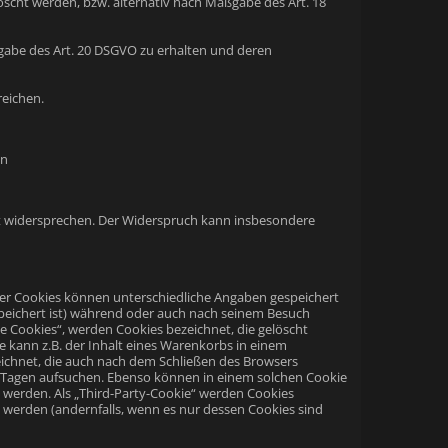
scht werden, bzw. alternativ nach Maßgabe des Art. 18
ßgabe des Art. 20 DSGVO zu erhalten und deren
reichen.
en
it widersprechen. Der Widerspruch kann insbesondere
 der Cookies können unterschiedliche Angaben gespeichert
peichert ist) während oder auch nach seinem Besuch
e Cookies“, werden Cookies bezeichnet, die gelöscht
 kann z.B. der Inhalt eines Warenkorbs in einem
eichnet, die auch nach dem Schließen des Browsers
en Tagen aufsuchen. Ebenso können in einem solchen Cookie
 werden. Als „Third-Party-Cookie“ werden Cookies
 werden (andernfalls, wenn es nur dessen Cookies sind