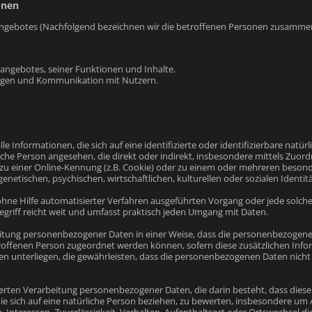
onen
ngebotes (Nachfolgend bezeichnen wir die betroffenen Personen zusammenf
eangebotes, seiner Funktionen und Inhalte.
agen und Kommunikation mit Nutzern.
e Informationen, die sich auf eine identifizierte oder identifizierbare natü
ürliche Person angesehen, die direkt oder indirekt, insbesondere mittels Zu
u einer Online-Kennung (z.B. Cookie) oder zu einem oder mehreren besond
enetischen, psychischen, wirtschaftlichen, kulturellen oder sozialen Identit
r ohne Hilfe automatisierter Verfahren ausgeführten Vorgang oder jede so
riff reicht weit und umfasst praktisch jeden Umgang mit Daten.
itung personenbezogener Daten in einer Weise, dass die personenbezogene
etroffenen Person zugeordnet werden können, sofern diese zusätzlichen In
unterliegen, die gewährleisten, dass die personenbezogenen Daten nicht ein
isierten Verarbeitung personenbezogener Daten, die darin besteht, dass d
e sich auf eine natürliche Person beziehen, zu bewerten, insbesondere um As