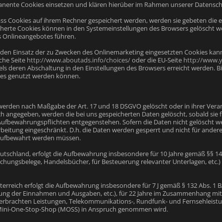
ente Cookies einsetzen und klären hierüber im Rahmen unserer Datenschu
dass Cookies auf ihrem Rechner gespeichert werden, werden sie gebeten die
cherte Cookies können in den Systemeinstellungen des Browsers gelöscht w
 Onlineangebotes führen.
den Einsatz der zu Zwecken des Onlinemarketing eingesetzten Cookies kann be
che Seite
http://www.aboutads.info/choices/
oder die EU-Seite
http://www.
ls deren Abschaltung in den Einstellungen des Browsers erreicht werden. Bit
es genutzt werden können.
werden nach Maßgabe der Art. 17 und 18 DSGVO gelöscht oder in ihrer Vera
h angegeben, werden die bei uns gespeicherten Daten gelöscht, sobald sie 
ufbewahrungspflichten entgegenstehen. Sofern die Daten nicht gelöscht wer
rbeitung eingeschränkt. D.h. die Daten werden gesperrt und nicht für andere Z
 aufbewahrt werden müssen.
tschland, erfolgt die Aufbewahrung insbesondere für 10 Jahre gemäß §§ 147 
hungsbelege, Handelsbücher, für Besteuerung relevanter Unterlagen, etc.) 
terreich erfolgt die Aufbewahrung insbesondere für 7 J gemäß § 132 Abs. 
llung der Einnahmen und Ausgaben, etc.), für 22 Jahre im Zusammenhang mit
rbrachten Leistungen, Telekommunikations-, Rundfunk- und Fernsehleistun
 Mini-One-Stop-Shop (MOSS) in Anspruch genommen wird.