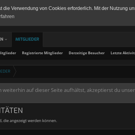
st die Verwendung von Cookies erforderlich. Mit der Nutzung un
rfahren
EN
MITGLIEDER
tglieder
Registrierte Mitglieder
Derzeitige Besucher
Letzte Aktivi
IEDER
weiterhin auf dieser Seite aufhältst, akzeptierst du unse
ITÄTEN
nd, die angezeigt werden können.