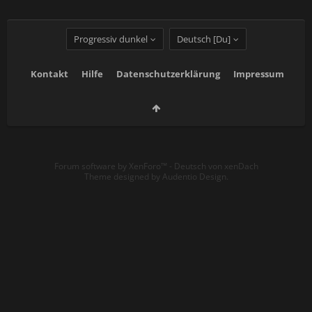
Progressiv dunkel
Deutsch [Du]
Kontakt
Hilfe
Datenschutzerklärung
Impressum
Forum software by XenForo™
-
Deutsch von xenDach
Theme designed by
Audentio Design
.