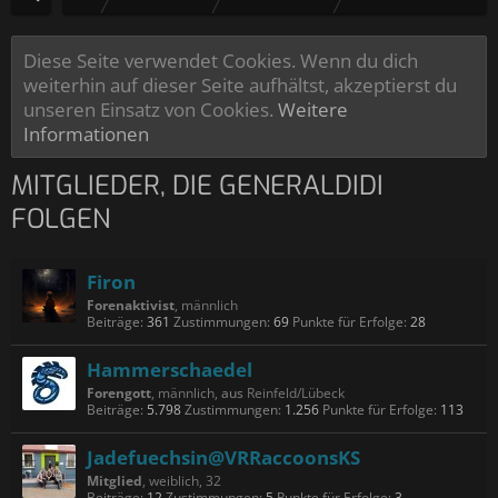
Diese Seite verwendet Cookies. Wenn du dich
weiterhin auf dieser Seite aufhältst, akzeptierst du
unseren Einsatz von Cookies.
Weitere
Informationen
MITGLIEDER, DIE GENERALDIDI
FOLGEN
Firon
Forenaktivist
, männlich
Beiträge:
361
Zustimmungen:
69
Punkte für Erfolge:
28
Hammerschaedel
Forengott
, männlich,
aus
Reinfeld/Lübeck
Beiträge:
5.798
Zustimmungen:
1.256
Punkte für Erfolge:
113
Jadefuechsin@VRRaccoonsKS
Mitglied
, weiblich, 32
Beiträge:
12
Zustimmungen:
5
Punkte für Erfolge:
3