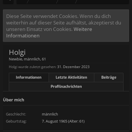
Diese Seite verwendet Cookies. Wenn du dich
weiterhin auf dieser Seite aufhältst, akzeptierst du
unseren Einsatz von Cookies.
Weitere
Informationen
Holgi
Newbie
, männlich, 61
Holgi wurde zuletzt gesehen:
31. Dezember 2023
Informationen
Letzte Aktivitäten
Beiträge
Profilnachrichten
Über mich
Geschlecht:
männlich
Geburtstag:
7. August 1965 (Alter: 61)