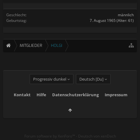
Geschlecht:
männlich
Geburtstag:
7. August 1965
(Alter: 61)
MITGLIEDER
HOLGI
Progressiv dunkel
Deutsch [Du]
Kontakt
Hilfe
Datenschutzerklärung
Impressum
Forum software by XenForo™
-
Deutsch von xenDach