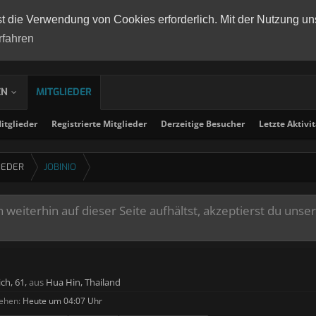
st die Verwendung von Cookies erforderlich. Mit der Nutzung un
rfahren
EN
MITGLIEDER
tglieder
Registrierte Mitglieder
Derzeitige Besucher
Letzte Aktivi
IEDER
JOBINIO
weiterhin auf dieser Seite aufhältst, akzeptierst du unse
ich, 61,
aus
Hua Hin, Thailand
sehen:
Heute um 04:07 Uhr