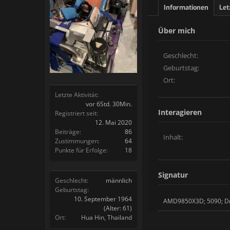
Informationen
Let
Über mich
Geschlecht:
Geburtstag:
Ort:
Letzte Aktivität:
vor 6Std. 30Min.
Interagieren
Registriert seit:
12. Mai 2020
Beiträge:
86
Inhalt:
Zustimmungen:
64
Punkte für Erfolge:
18
Signatur
Geschlecht:
männlich
Geburtstag:
10. September 1964
AMD9850X3D; 5090; Dre
(Alter: 61)
Ort:
Hua Hin, Thailand