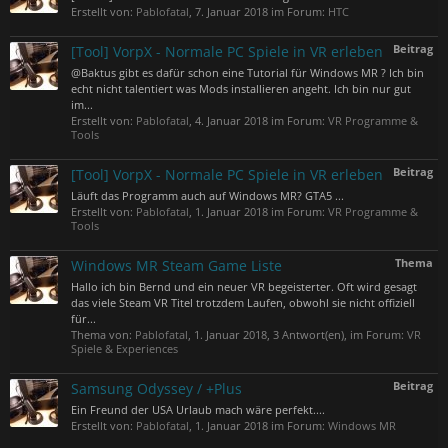
Erstellt von:
Pablofatal
,
7. Januar 2018
im Forum:
HTC
Beitrag
[Tool] VorpX - Normale PC Spiele in VR erleben
@Baktus gibt es dafür schon eine Tutorial für Windows MR ? Ich bin
echt nicht talentiert was Mods installieren angeht. Ich bin nur gut
im...
Erstellt von:
Pablofatal
,
4. Januar 2018
im Forum:
VR Programme &
Tools
Beitrag
[Tool] VorpX - Normale PC Spiele in VR erleben
Läuft das Programm auch auf Windows MR? GTA5 ...
Erstellt von:
Pablofatal
,
1. Januar 2018
im Forum:
VR Programme &
Tools
Thema
Windows MR Steam Game Liste
Hallo ich bin Bernd und ein neuer VR begeisterter. Oft wird gesagt
das viele Steam VR Titel trotzdem Laufen, obwohl sie nicht offiziell
für...
Thema von:
Pablofatal
,
1. Januar 2018
, 3 Antwort(en), im Forum:
VR
Spiele & Experiences
Beitrag
Samsung Odyssey / +Plus
Ein Freund der USA Urlaub mach wäre perfekt....
Erstellt von:
Pablofatal
,
1. Januar 2018
im Forum:
Windows MR