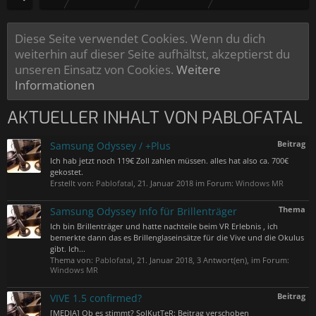
Diese Seite verwendet Cookies. Wenn du dich
weiterhin auf dieser Seite aufhältst, akzeptierst du
unseren Einsatz von Cookies.
Weitere
Informationen
AKTUELLER INHALT VON PABLOFATAL
Beitrag
Samsung Odyssey / +Plus
Ich hab jetzt noch 119€ Zoll zahlen müssen. alles hat also ca. 700€
gekostet.
Erstellt von:
Pablofatal
,
21. Januar 2018
im Forum:
Windows MR
Thema
Samsung Odyssey Info für Brillenträger
Ich bin Brillenträger und hatte nachteile beim VR Erlebnis , ich
bemerkte dann das es Brillenglaseinsätze für die Vive und die Okulus
gibt. Ich...
Thema von:
Pablofatal
,
21. Januar 2018
, 3 Antwort(en), im Forum:
Windows MR
Beitrag
VIVE 1.5 confirmed?
[MEDIA] Ob es stimmt? SolKutTeR: Beitrag verschoben