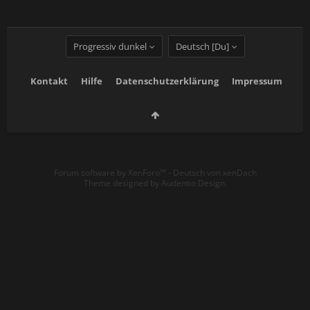
Progressiv dunkel
Deutsch [Du]
Kontakt
Hilfe
Datenschutzerklärung
Impressum
Forum software by XenForo™
-
Deutsch von xenDach
Theme designed by
Audentio Design
.