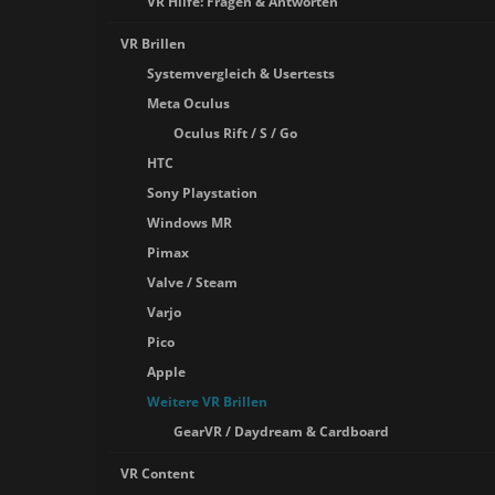
VR Hilfe: Fragen & Antworten
VR Brillen
Systemvergleich & Usertests
Meta Oculus
Oculus Rift / S / Go
HTC
Sony Playstation
Windows MR
Pimax
Valve / Steam
Varjo
Pico
Apple
Weitere VR Brillen
GearVR / Daydream & Cardboard
VR Content