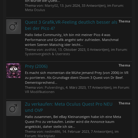
Ich würde die Quest...
Thema von:
Marty02
,
13. Juni 2024
, 33 Antwort(en), im Forum:
Meta Oculus
Thema
Quest 3 Grafik,VR-Feeling deutlich besser als
bei der Pico 4?
Hallo liebe Community, Ich bin mit meiner Pico 4 was
Performance und Grafik angeht sehr zufrieden. Manchmal
wirken Szenen Matschig ider leicht...
Thema von:
avdfdd
,
13. Oktober 2023
, 0 Antwort(en), im Forum:
Systemvergleich & Usertests
Thema
Prey (2006)
Es macht sich momentan die Mühe jemand Prey (von 2006) in VR
zu portieren. Als Grundlage dient Doom 3 Quest von Dr Beef.
Dementsprechend...
Thema von:
Pulverdings
,
4. März 2023
, 17 Antwort(en), im Forum:
VR Modifikationen
Thema
Zu verkaufen: Meta Oculus Quest Pro NEU
und OVP
Hallo zusammen, Bei eBay Kleinanzeigen habe ich eine Meta
Quest Pro zu verkaufen. Leider wird die Annonce kaum
angeklickt, daher stelle ich sie...
Thema von:
nedim886
,
14. Februar 2023
, 7 Antwort(en), im
Forum:
Marktplatz