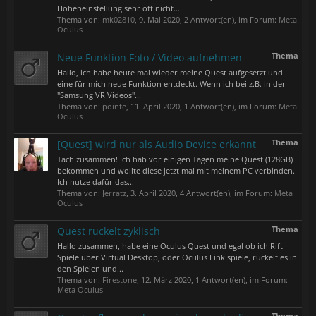
Höheneinstellung sehr oft nicht...
Thema von:
mk02810
,
9. Mai 2020
, 2 Antwort(en), im Forum:
Meta
Oculus
Thema
Neue Funktion Foto / Video aufnehmen
Hallo, ich habe heute mal wieder meine Quest aufgesetzt und
eine für mich neue Funktion entdeckt. Wenn ich bei z.B. in der
"Samsung VR Videos"...
Thema von:
pointe
,
11. April 2020
, 1 Antwort(en), im Forum:
Meta
Oculus
Thema
[Quest] wird nur als Audio Device erkannt
Tach zusammen! Ich hab vor einigen Tagen meine Quest (128GB)
bekommen und wollte diese jetzt mal mit meinem PC verbinden.
Ich nutze dafür das...
Thema von:
Jerratz
,
3. April 2020
, 4 Antwort(en), im Forum:
Meta
Oculus
Thema
Quest ruckelt zyklisch
Hallo zusammen, habe eine Oculus Quest und egal ob ich Rift
Spiele über Virtual Desktop, oder Oculus Link spiele, ruckelt es in
den Spielen und...
Thema von:
Firestone
,
12. März 2020
, 1 Antwort(en), im Forum:
Meta Oculus
Thema