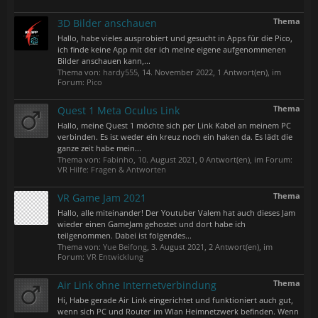
Thema
3D Bilder anschauen
Hallo, habe vieles ausprobiert und gesucht in Apps für die Pico,
ich finde keine App mit der ich meine eigene aufgenommenen
Bilder anschauen kann,...
Thema von:
hardy555
,
14. November 2022
, 1 Antwort(en), im
Forum:
Pico
Thema
Quest 1 Meta Oculus Link
Hallo, meine Quest 1 möchte sich per Link Kabel an meinem PC
verbinden. Es ist weder ein kreuz noch ein haken da. Es lädt die
ganze zeit habe mein...
Thema von:
Fabinho
,
10. August 2021
, 0 Antwort(en), im Forum:
VR Hilfe: Fragen & Antworten
Thema
VR Game Jam 2021
Hallo, alle miteinander! Der Youtuber Valem hat auch dieses Jam
wieder einen GameJam gehostet und dort habe ich
teilgenommen. Dabei ist folgendes...
Thema von:
Yue Beifong
,
3. August 2021
, 2 Antwort(en), im
Forum:
VR Entwicklung
Thema
Air Link ohne Internetverbindung
Hi, Habe gerade Air Link eingerichtet und funktioniert auch gut,
wenn sich PC und Router im Wlan Heimnetzwerk befinden. Wenn