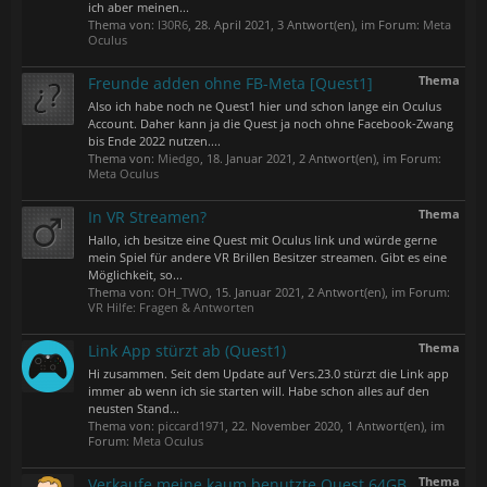
ich aber meinen...
Thema von:
I30R6
,
28. April 2021
, 3 Antwort(en), im Forum:
Meta
Oculus
Thema
Freunde adden ohne FB-Meta [Quest1]
Also ich habe noch ne Quest1 hier und schon lange ein Oculus
Account. Daher kann ja die Quest ja noch ohne Facebook-Zwang
bis Ende 2022 nutzen....
Thema von:
Miedgo
,
18. Januar 2021
, 2 Antwort(en), im Forum:
Meta Oculus
Thema
In VR Streamen?
Hallo, ich besitze eine Quest mit Oculus link und würde gerne
mein Spiel für andere VR Brillen Besitzer streamen. Gibt es eine
Möglichkeit, so...
Thema von:
OH_TWO
,
15. Januar 2021
, 2 Antwort(en), im Forum:
VR Hilfe: Fragen & Antworten
Thema
Link App stürzt ab (Quest1)
Hi zusammen. Seit dem Update auf Vers.23.0 stürzt die Link app
immer ab wenn ich sie starten will. Habe schon alles auf den
neusten Stand...
Thema von:
piccard1971
,
22. November 2020
, 1 Antwort(en), im
Forum:
Meta Oculus
Thema
Verkaufe meine kaum benutzte Quest 64GB