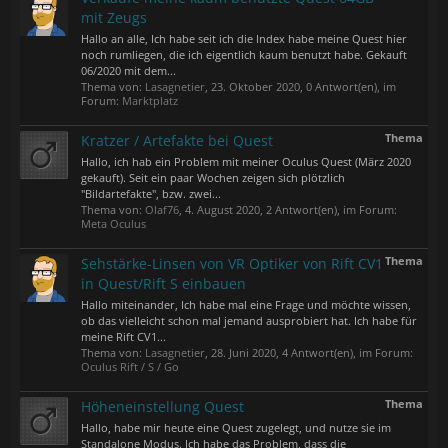
mit Zeugs
Hallo an alle, Ich habe seit ich die Index habe meine Quest hier
noch rumliegen, die ich eigentlich kaum benutzt habe. Gekauft
06/2020 mit dem...
Thema von:
Lasagnetier
,
23. Oktober 2020
, 0 Antwort(en), im
Forum:
Marktplatz
Thema
Kratzer / Artefakte bei Quest
Hallo, ich hab ein Problem mit meiner Oculus Quest (März 2020
gekauft). Seit ein paar Wochen zeigen sich plötzlich
"Bildartefakte", bzw. zwei...
Thema von:
Olaf76
,
4. August 2020
, 2 Antwort(en), im Forum:
Meta Oculus
Thema
Sehstärke-Linsen von VR Optiker von Rift CV1
in Quest/Rift S einbauen
Hallo miteinander, Ich habe mal eine Frage und möchte wissen,
ob das vielleicht schon mal jemand ausprobiert hat. Ich habe für
meine Rift CV1...
Thema von:
Lasagnetier
,
28. Juni 2020
, 4 Antwort(en), im Forum:
Oculus Rift / S / Go
Thema
Höheneinstellung Quest
Hallo, habe mir heute eine Quest zugelegt, und nutze sie im
Standalone Modus. Ich habe das Problem, dass die