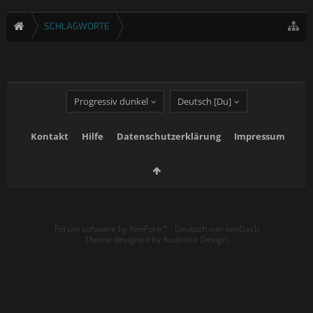
SCHLAGWORTE
Progressiv dunkel
Deutsch [Du]
Kontakt
Hilfe
Datenschutzerklärung
Impressum
Forum software by XenForo™
-
Deutsch von xenDach
Theme designed by
Audentio Design
.