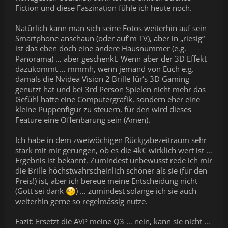
Fiction und diese Faszination fühle ich heute noch.
Natürlich kann man sich seine Fotos weiterhin auf sein
Smartphone anschaun (oder auf´m TV), aber in „riesig“
ist das eben doch eine andere Hausnummer (e.g.
Panorama) … aber geschenkt. Wenn aber der 3D Effekt
dazukommt … mmmh, wenn jemand von Euch e.g.
damals die Nvidea Vision 2 Brille für‘s 3D Gaming
genutzt hat und bei 3rd Person Spielen nicht mehr das
Gefühl hatte eine Computergrafik, sondern eher eine
kleine Puppenfigur zu steuern, für den wird dieses
Feature eine Offenbarung sein (Amen).
Ich habe in dem zweiwöchigen Rückgabezeitraum sehr
stark mit mir gerungen, ob es die 4k€ wirklich wert ist …
Ergebnis ist bekannt. Zumindest unbewusst rede ich mir
die Brille höchstwahrscheinlich schöner als sie (für den
Preis!) ist, aber ich bereue meine Entscheidung nicht
(Gott sei dank
) … zumindest solange ich sie auch
weiterhin gerne so regelmässig nutze.
Fazit: Ersetzt die AVP meine Q3 … nein, kann sie nicht …