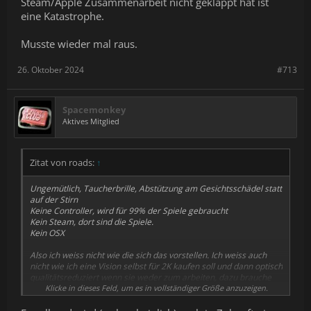
Steam/Apple Zusammenarbeit nicht geklappt hat ist
eine Katastrophe.
Musste wieder mal raus.
26. Oktober 2024
#713
Spacemonkey
Aktives Mitglied
Zitat von roads:
↑
Ungemütlich, Taucherbrille, Abstützung am Gesichtsschädel statt
auf der Stirn
Keine Controller, wird für 99% der Spiele gebraucht
Kein Steam, dort sind die Spiele.
Kein OSX
Also ich weiss nicht wie die sich das vorstellen. Ich weiss auch
nicht wie ich eine Vision selbst für 2K kaufen soll und dann optisch
qualitätsreduziert wenn sie weder zum arbeiten, dazu brauche
ich OSX, noch zum spielen zur gebrauchen ist. Filmchen und
Klicke in dieses Feld, um es in vollständiger Größe anzuzeigen.
Fotos schauen in VR und C64 games spielen ist zu bekloppt.