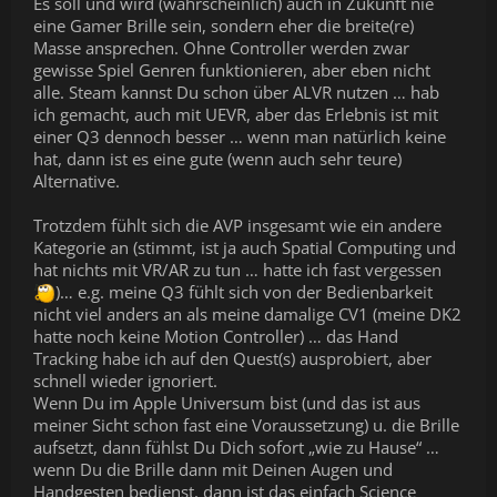
Es soll und wird (wahrscheinlich) auch in Zukunft nie
Der VR push schlechthin, Apple und VR/AR, wird zum
eine Gamer Brille sein, sondern eher die breite(re)
Rohrkrepierer der VR mehr schadet als hilft. Dass die
Masse ansprechen. Ohne Controller werden zwar
Steam/Apple Zusammenarbeit nicht geklappt hat ist eine
gewisse Spiel Genren funktionieren, aber eben nicht
Katastrophe.
alle. Steam kannst Du schon über ALVR nutzen … hab
Musste wieder mal raus.
ich gemacht, auch mit UEVR, aber das Erlebnis ist mit
einer Q3 dennoch besser … wenn man natürlich keine
hat, dann ist es eine gute (wenn auch sehr teure)
Alternative.
Trotzdem fühlt sich die AVP insgesamt wie ein andere
Kategorie an (stimmt, ist ja auch Spatial Computing und
hat nichts mit VR/AR zu tun … hatte ich fast vergessen
)… e.g. meine Q3 fühlt sich von der Bedienbarkeit
nicht viel anders an als meine damalige CV1 (meine DK2
hatte noch keine Motion Controller) … das Hand
Tracking habe ich auf den Quest(s) ausprobiert, aber
schnell wieder ignoriert.
Wenn Du im Apple Universum bist (und das ist aus
meiner Sicht schon fast eine Voraussetzung) u. die Brille
aufsetzt, dann fühlst Du Dich sofort „wie zu Hause“ …
wenn Du die Brille dann mit Deinen Augen und
Handgesten bedienst, dann ist das einfach Science