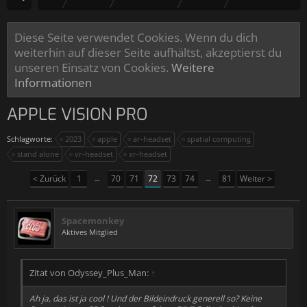
Diese Seite verwendet Cookies. Wenn du dich
weiterhin auf dieser Seite aufhältst, akzeptierst du
unseren Einsatz von Cookies.
Weitere
Informationen
APPLE VISION PRO
Schlagworte:
2023
apple
ar-headset
spatial computing
stand alone
vr-headset
xr-headset
< Zurück
1
←
70
71
72
73
74
→
81
Weiter >
Spacemonkey
Aktives Mitglied
Zitat von Odyssey_Plus_Man:
↑
Ah ja, das ist ja cool ! Und der Bildeindruck generell so? Keine