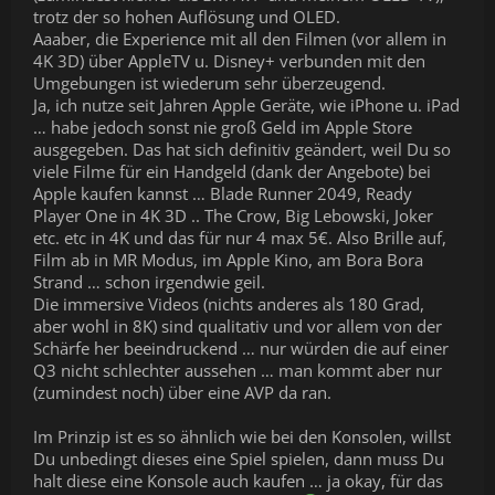
trotz der so hohen Auflösung und OLED.
Aaaber, die Experience mit all den Filmen (vor allem in
4K 3D) über AppleTV u. Disney+ verbunden mit den
Umgebungen ist wiederum sehr überzeugend.
Ja, ich nutze seit Jahren Apple Geräte, wie iPhone u. iPad
… habe jedoch sonst nie groß Geld im Apple Store
ausgegeben. Das hat sich definitiv geändert, weil Du so
viele Filme für ein Handgeld (dank der Angebote) bei
Apple kaufen kannst … Blade Runner 2049, Ready
Player One in 4K 3D .. The Crow, Big Lebowski, Joker
etc. etc in 4K und das für nur 4 max 5€. Also Brille auf,
Film ab in MR Modus, im Apple Kino, am Bora Bora
Strand … schon irgendwie geil.
Die immersive Videos (nichts anderes als 180 Grad,
aber wohl in 8K) sind qualitativ und vor allem von der
Schärfe her beeindruckend … nur würden die auf einer
Q3 nicht schlechter aussehen … man kommt aber nur
(zumindest noch) über eine AVP da ran.
Im Prinzip ist es so ähnlich wie bei den Konsolen, willst
Du unbedingt dieses eine Spiel spielen, dann muss Du
halt diese eine Konsole auch kaufen … ja okay, für das