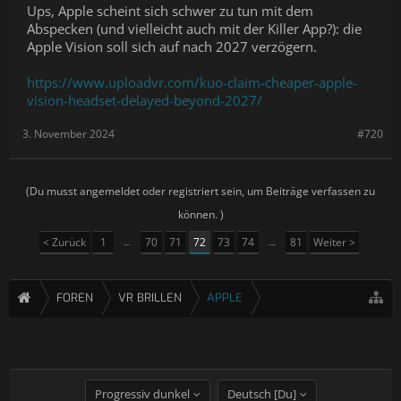
Ups, Apple scheint sich schwer zu tun mit dem
Abspecken (und vielleicht auch mit der Killer App?): die
Apple Vision soll sich auf nach 2027 verzögern.
https://www.uploadvr.com/kuo-claim-cheaper-apple-
vision-headset-delayed-beyond-2027/
3. November 2024
#720
(Du musst angemeldet oder registriert sein, um Beiträge verfassen zu
können. )
< Zurück
1
←
70
71
72
73
74
→
81
Weiter >
FOREN
VR BRILLEN
APPLE
Progressiv dunkel
Deutsch [Du]