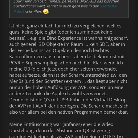
Spur mehr von SDE, nahezu perfektes Bild? Falls das bisschen
ausführlicher wird, kannst ja auch gern was in der
Usertests-
Rubrik
schreiben
Ist nicht ganz einfach für mich zu vergleichen, weil es
quasi keine Spiele gibt (oder ich zumindest keine
besitze)… e.g. die Dino Experience ist wahnsinnig scharf,
auch generell 3D Objekte im Raum … kein SDE, aber in
der Ferne kannst an Objekten dennoch leichtes
Kantenflimmern ausmachen… aber das bekommst mit
PCVR + Supersampling schon auch hin. Klar, wenn ich
meine Q3 (die ich jetzt doch eher selten verwendet
habe) aufsetze, dann ist der Schärfeunterschied zw. den
Menüs (und den Schriften) extrem … das liegt aber nicht
nur an der hohen Auflösung der AVP, sondern an eine
andere Technik, die Apple da wohl verwendet.
Dennoch ist die Q3 mit USB-Kabel oder Virtual Desktop
der AVP mit ALVR klar überlegen. Die Schärfe macht sich
also vor allem bei den nativen Programmen bemerkbar.
Meine Enttäuschung war (anfangs) eher die Video-
Darstellung, denn der Abstand zur Q3 ist gering
(zumindest kleiner als zw. AVP und meinem OLED TV),