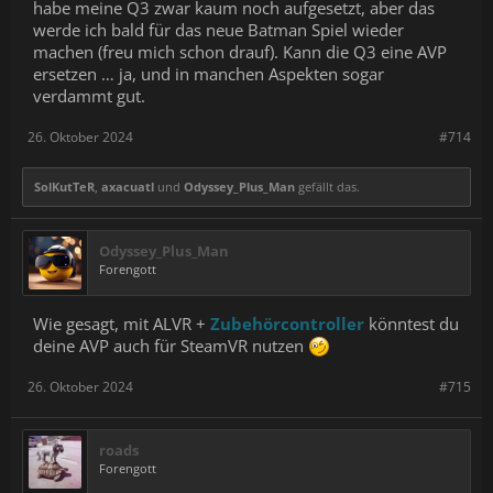
habe meine Q3 zwar kaum noch aufgesetzt, aber das
werde ich bald für das neue Batman Spiel wieder
machen (freu mich schon drauf). Kann die Q3 eine AVP
ersetzen … ja, und in manchen Aspekten sogar
verdammt gut.
26. Oktober 2024
#714
SolKutTeR
,
axacuatl
und
Odyssey_Plus_Man
gefällt das.
Odyssey_Plus_Man
Forengott
Wie gesagt, mit ALVR +
Zubehörcontroller
könntest du
deine AVP auch für SteamVR nutzen
26. Oktober 2024
#715
roads
Forengott