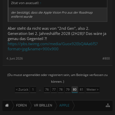
Zitat von axacuatl:
↑
der bestätigt, dass die Apple Vision Pro aus der Roadmap
entfernt wurde
Aber steht da nicht was von "2nd Gen", also 2.
Generation bei 2. Jahreshälfte 2028 (2H28)? Das wäre ja
genau das Gegenteil ?!
https://pbs.twimg.com/media/Guox92EbQAAa6fS?
format=jpg&name=900x900
4. Juni 2026
#800
(Du musst angemeldet oder registriert sein, um Beiträge verfassen zu
können. )
< Zurück
1
←
76
77
78
79
80
81
Weiter >
FOREN
VR BRILLEN
APPLE