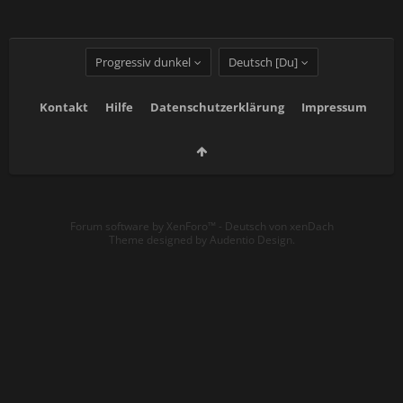
Progressiv dunkel
Deutsch [Du]
Kontakt
Hilfe
Datenschutzerklärung
Impressum
Forum software by XenForo™
-
Deutsch von xenDach
Theme designed by
Audentio Design
.