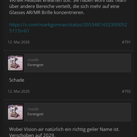
VR/MR Headset erwarten soll. Sie haben wohl das Team
über andere Bereiche verteilt, die sich mehr auf eine
Glasses AR/MR Brille konzentrieren.
https://x.com/markgurman/status/2053481432300052
511?s=61
12. Mai 2026
#791
roads
Forengott
Schade
12. Mai 2026
#792
roads
Forengott
Wobei Vision-air natürlich ein richtig geiler Name ist.
Verschoben auf 2029.