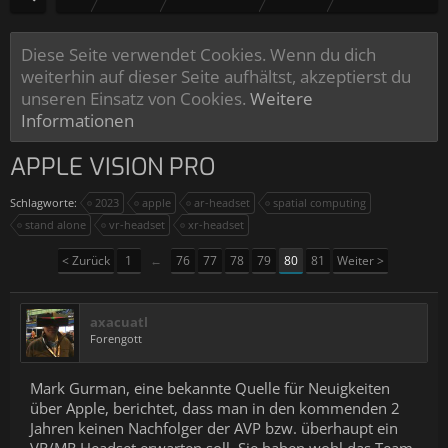
Diese Seite verwendet Cookies. Wenn du dich
weiterhin auf dieser Seite aufhältst, akzeptierst du
unseren Einsatz von Cookies.
Weitere
Informationen
APPLE VISION PRO
Schlagworte:
2023
apple
ar-headset
spatial computing
stand alone
vr-headset
xr-headset
< Zurück
1
←
76
77
78
79
80
81
Weiter >
axacuatl
Forengott
Mark Gurman, eine bekannte Quelle für Neuigkeiten
über Apple, berichtet, dass man in den kommenden 2
Jahren keinen Nachfolger der AVP bzw. überhaupt ein