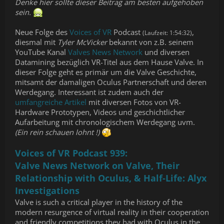
Denke hier sollte dieser Beitrag am besten aufgehoben
sein.
Neue Folge des
Voices of VR
Podcast
,
(Laufzeit: 1:54:32)
diesmal mit
Tyler McVicker
bekannt von z.B. seinem
YouTube Kanal
Valves News Network
und diversen
Datamining bezüglich VR-Titel aus dem Hause Valve. In
dieser Folge geht es primär um die Valve Geschichte,
mitsamt der damaligen Oculus Partnerschaft und deren
Werdegang. Interessant ist zudem auch der
umfangreiche Artikel
mit diversen Fotos von VR-
Hardware Prototypen, Videos und geschichtlicher
Aufarbeitung mit chronologischem Werdegang uvm.
(Ein rein schauen lohnt !)
Voices of VR Podcast 939:
Valve News Network on Valve, Their
Relationship with Oculus, & Half-Life: Alyx
Investigations
Valve is such a critical player in the history of the
modern resurgence of virtual reality in their cooperation
and friendly competitions they had with Oculus in the