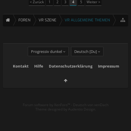
< Zurück
1
2
3
4
5
Weiter >
FOREN
VR SZENE
VR ALLGEMEINE THEMEN
Progressiv dunkel
Deutsch [Du]
Kontakt
Hilfe
Datenschutzerklärung
Impressum
Forum software by XenForo™
-
Deutsch von xenDach
Theme designed by
Audentio Design
.