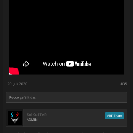
20. Juli 2020
#35
Rocco
gefällt das.
SolKutTeR
VRF Team
ADMIN