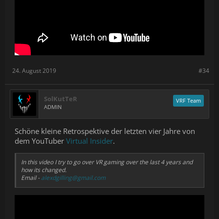
24. August 2019
#34
SolKutTeR
VRF Team
ADMIN
Schöne kleine Retrospektive der letzten vier Jahre von
dem YouTuber
Virtual Insider
.
In this video I try to go over VR gaming over the last 4 years and
how its changed.
Email -
alexdgilling@gmail.com