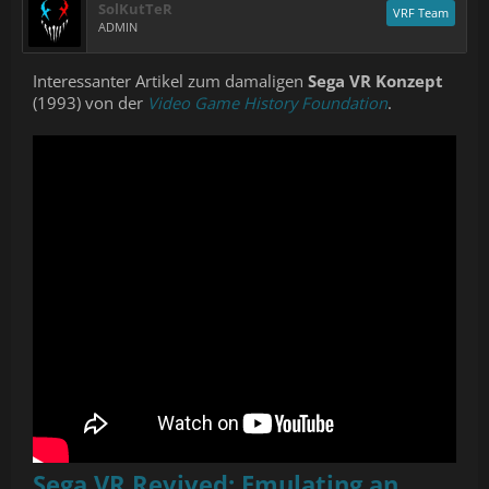
SolKutTeR
VRF Team
ADMIN
Interessanter Artikel zum damaligen
Sega VR Konzept
(1993) von der
Video Game History Foundation
.
Sega VR Revived: Emulating an