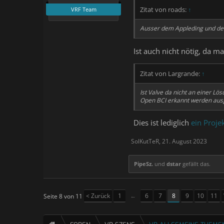
Zitat von roads:
↑
VRF Team
Ausser dem Appleding und der
Ist auch nicht nötig, da ma
Zitat von Largrande:
↑
Ist Valve da nicht an einer L
Open BCI erkannt werden aus
Dies ist lediglich
ein Proje
SolKutTeR
,
21. August 2023
PipeSz.
und
dstar
gefällt das.
< Zurück
1
←
6
7
8
9
10
11
Seite 8 von 11