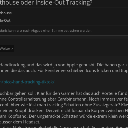
thouse oder Inside-Out Tracking?
hthouse
de-Out
ebnis kann erst nach Abgabe einer Stimme betrachtet werden.
Weiter >
Handtracking und das wird ja von Apple gepusht. Die haben gar k
n die das auch. Für Fenster verschieben Icons klicken und tippe
/pico-hand-tracking-tiktok/
auchbar gehen soll. Klar für den Gamer hat das auch Vorteile für 
ohne Controllerhalterung aber Carabinerhahn. Noch immersiver fei
 cool. Aber wie löst man tracking Schatten ohne Zusatzgeräte? Kl
einen Knopf drücken. Derzeit nicht lösbar da Körper zwischen 
n am Kopfband. Der ungetrackte Schatten würde extrem klein wer
 ausser dem Headset.
ei, dass Mainstream hierbei die Nase vorne hat. Ausser dem Apple