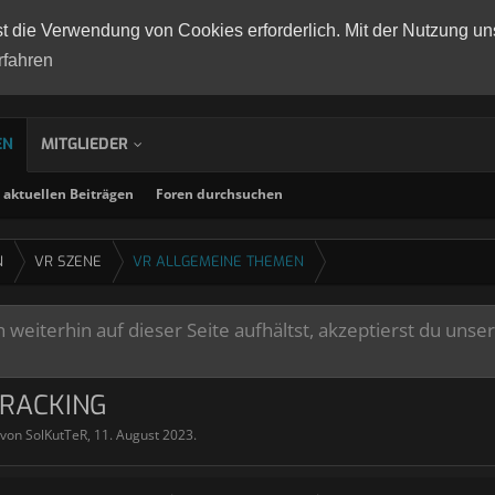
st die Verwendung von Cookies erforderlich. Mit der Nutzung un
rfahren
EN
MITGLIEDER
aktuellen Beiträgen
Foren durchsuchen
N
VR SZENE
VR ALLGEMEINE THEMEN
weiterhin auf dieser Seite aufhältst, akzeptierst du unse
TRACKING
t von
SolKutTeR
,
11. August 2023
.