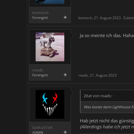
komisch
Forengott
komisch
,
21. August 2023
Zuletz
Ja so meinte ich das. Hah
roads
Forengott
roads
,
21. August 2023
Zitat von roads:
↑
Was kostet dann Lighthouse f
Hab jetzt nicht das günst
(Allerdings habe ich jetzt
SolKutTeR
ADMIN