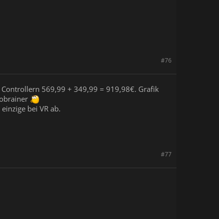
#76
ro Controllern 569,99 + 349,99 = 919,98€. Grafik
nobrainer
einzige bei VR ab.
#77