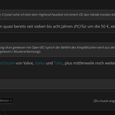
 Crystal sehe ich kein kein Highend headset mit einem OS das Hände tracken kö
n quasi bereits seit sieben bis acht Jahren
(PC)
für um die 50 €, e
ösung dran gewesen mit Open BCI sprich der Befehl des Knopfdrücken wird aus de
gelesen ( Mustererkennung).
kt/Studie
von Valve,
Galea
und
Tobii
, plus mittlerweile noch weit
Weiter >
(Du musst ange