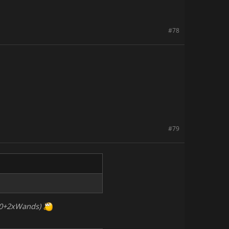
#78
#79
.0+2xWands)