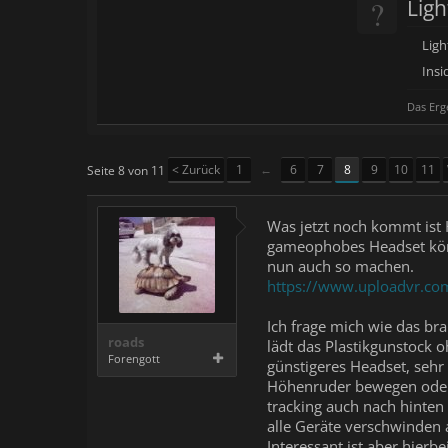
?
Ligh
Lig
Insi
Das Erg
< Zurück
1
←
6
7
8
9
10
11
Seite 8 von 11
Was jetzt noch kommt ist 
gameophobes Headset könne
nun auch so machen.
https://www.uploadvr.com
Ich frage mich wie das br
roads
lädt das Plastikgunstock 
Forengott
günstigeres Headset, sehr
Höhenruder bewegen oder 
tracking auch nach hinte
alle Geräte verschwinden
Interessant ist aber hierb