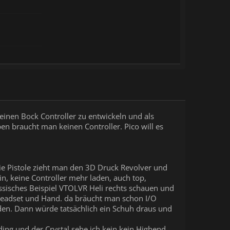
einen Bock Controller zu entwickeln und als
n braucht man keinen Controller. Pico will es
die Pistole zieht man den 3D Druck Revolver und
n, keine Controller mehr laden, auch top,
assisches Beispiel VTOLVR Heli rechts schauen und
Headset und Hand. da bräucht man schon I/O
den. Dann würde tatsächlich ein Schuh draus und
ding und der Crystal sehe ich kein kein Highend