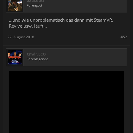
axacuatl
Forengott
...und wie unproblematisch das dann mit SteamVR,
Revive usw. läuft...
22. August 2018
#52
Cmdr.ECO
Forenlegende