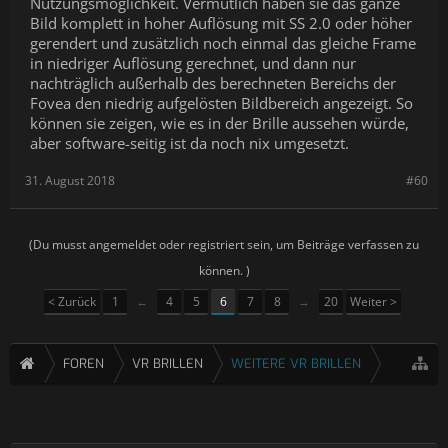
Nutzungsmöglichkeit. Vermutlich haben sie das ganze
Bild komplett in hoher Auflösung mit SS 2.0 oder höher
gerendert und zusätzlich noch einmal das gleiche Frame
in niedriger Auflösung gerechnet, und dann nur
nachträglich außerhalb des berechneten Bereichs der
Fovea den niedrig aufgelösten Bildbereich angezeigt. So
können sie zeigen, wie es in der Brille aussehen würde,
aber software-seitig ist da noch nix umgesetzt.
31. August 2018
#60
(Du musst angemeldet oder registriert sein, um Beiträge verfassen zu
können. )
< Zurück
1
←
4
5
6
7
8
→
20
Weiter >
FOREN
VR BRILLEN
WEITERE VR BRILLEN