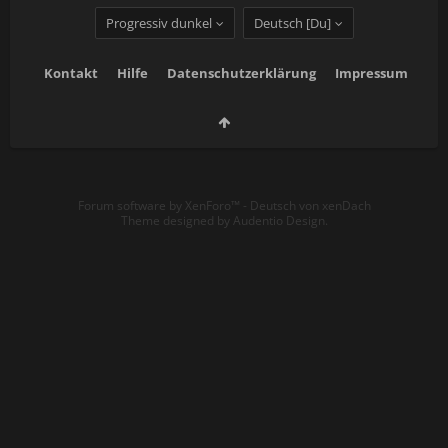
Progressiv dunkel
Deutsch [Du]
Kontakt
Hilfe
Datenschutzerklärung
Impressum
Forum software by XenForo™
-
Deutsch von xenDach
Theme designed by
Audentio Design
.